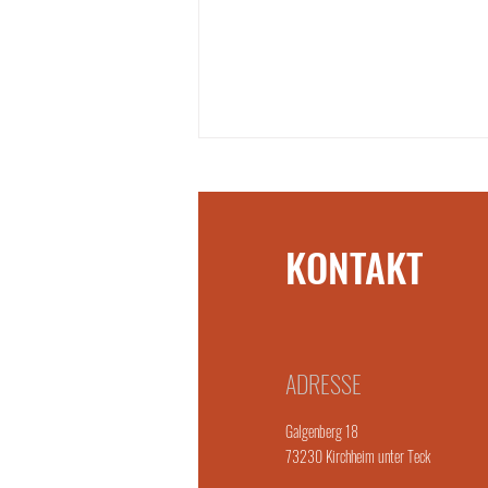
KONTAKT
Cassiopeia - Cacao Journey
ADRESSE
Galgenberg 18
73230 Kirchheim unter Teck