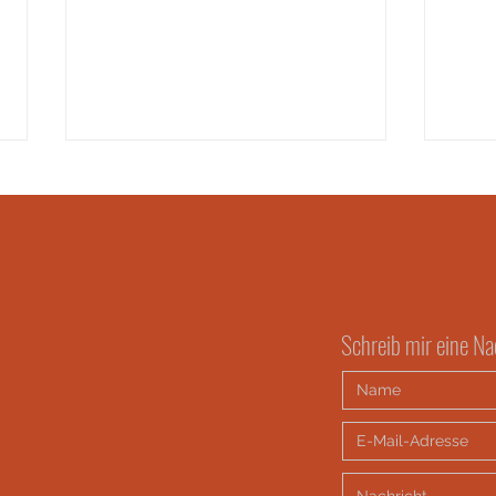
So I may live: Cacao Journey
Schreib mir eine Na
betwee