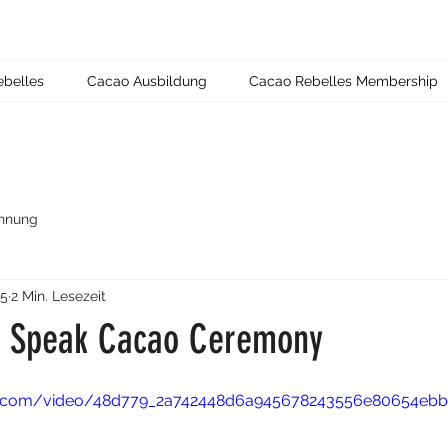
ebelles
Cacao Ausbildung
Cacao Rebelles Membership
hnung
25
2 Min. Lesezeit
fe Speak Cacao Ceremony
atic.com/video/48d779_2a742448d6a945678243556e80654eb