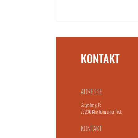
KONTAKT
Cassiopeia - Cacao Journey
ADRESSE
Galgenberg 18
73230 Kirchheim unter Teck
KONTAKT