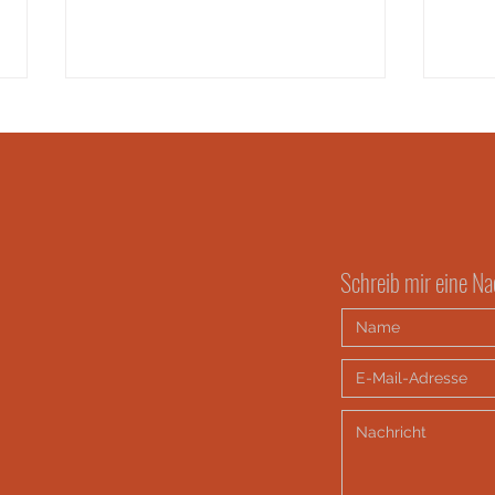
So I may live: Cacao Journey
Schreib mir eine Na
betwee