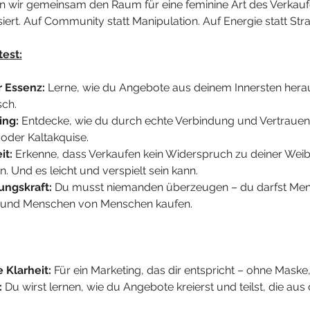
en wir gemeinsam den Raum für eine feminine Art des Verkaufen
iert. Auf Community statt Manipulation. Auf Energie statt Stra
est:
 Essenz:
 Lerne, wie du Angebote aus deinem Innersten hera
sch.
ing:
 Entdecke, wie du durch echte Verbindung und Vertrauen
oder Kaltakquise.
it:
 Erkenne, dass Verkaufen kein Widerspruch zu deiner Weibli
. Und es leicht und verspielt sein kann.
ungskraft:
 Du musst niemanden überzeugen – du darfst Mens
gst und Menschen von Menschen kaufen.
 Klarheit:
 Für ein Marketing, das dir entspricht – ohne Maske
:
 Du wirst lernen, wie du Angebote kreierst und teilst, die au