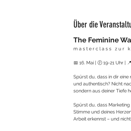
Über die Veranstalt
The Feminine Way
m a s t e r c l a s s   z u r   k 
📅 16. Mai | 🕖 19-21 Uhr |
Spürst du, dass in dir eine
und authentisch? Nicht na
sondern aus deiner Tiefe he
Spürst du, dass Marketing 
Stimme und deines Herzens
Arbeit erkennst – und nic