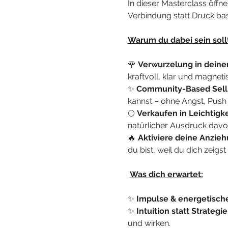
In dieser Masterclass öffn
Verbindung statt Druck bas
Warum du dabei sein sollt
🌹 
Verwurzelung in deiner
kraftvoll, klar und magneti
✨ 
Community-Based Sell
kannst – ohne Angst, Push 
🌕 
Verkaufen in Leichtigke
natürlicher Ausdruck davon
🔥 
Aktiviere deine Anzieh
du bist, weil du dich zei
Was dich erwartet:
✨ 
Impulse & energetische
✨ 
Intuition statt Strategie
und wirken.