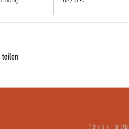
eichnung
88,00 €
 teilen
Schreib mir eine Na