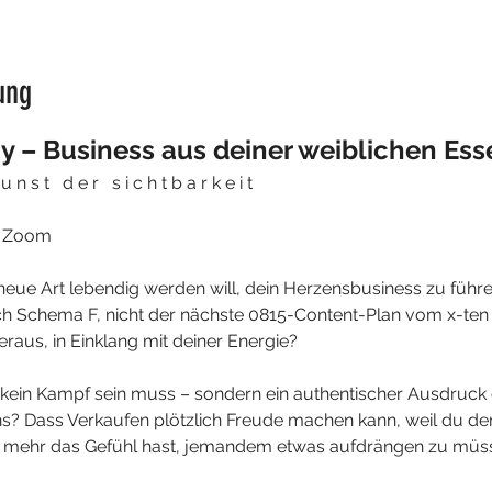
ung
 – Business aus deiner weiblichen Ess
u n s t   d e r   s i c h t b a r k e i t
 📍Zoom
 neue Art lebendig werden will, dein Herzensbusiness zu führen
ch Schema F, nicht der nächste 0815-Content-Plan vom x-ten
raus, in Einklang mit deiner Energie?
kein Kampf sein muss – sondern ein authentischer Ausdruck d
? Dass Verkaufen plötzlich Freude machen kann, weil du de
ht mehr das Gefühl hast, jemandem etwas aufdrängen zu müs