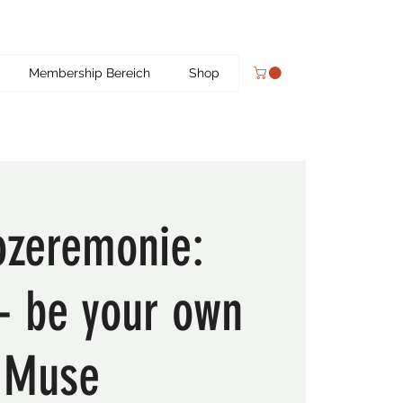
Membership Bereich
Shop
ozeremonie:
- be your own
Muse