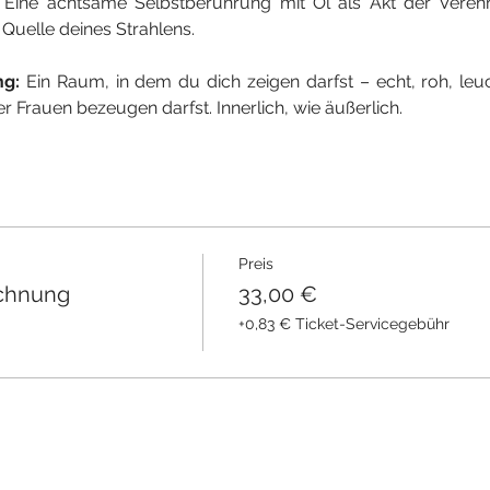
 Eine achtsame Selbstberührung mit Öl als Akt der Verehr
 Quelle deines Strahlens.
g: 
Ein Raum, in dem du dich zeigen darfst – echt, roh, leu
r Frauen bezeugen darfst. Innerlich, wie äußerlich.
Preis
eichnung
33,00 €
+0,83 € Ticket-Servicegebühr