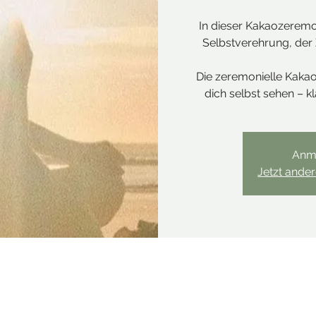
In dieser Kakaozeremon
Selbstverehrung, der Z
Die zeremonielle Kakao
dich selbst sehen – k
Anm
Jetzt ande