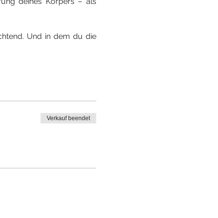
ung deines Körpers – als 
chtend. Und in dem du die 
Verkauf beendet